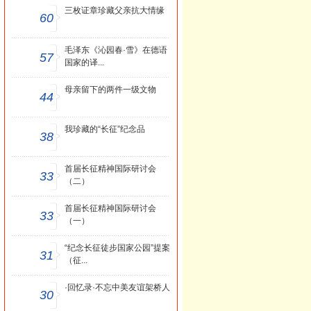
三枚证章珍藏父亲抗大情缘
60
毛泽东《沁园春·雪》在德语
57
国家的译...
母亲留下的两件一级文物
44
我珍藏的“长征”纪念品
38
首届长征精神国际研讨会
33
（二）
首届长征精神国际研讨会
33
（一）
“纪念长征徒步国家公园”提案
31
（征...
·回忆录·不忘中美友谊架桥人
30