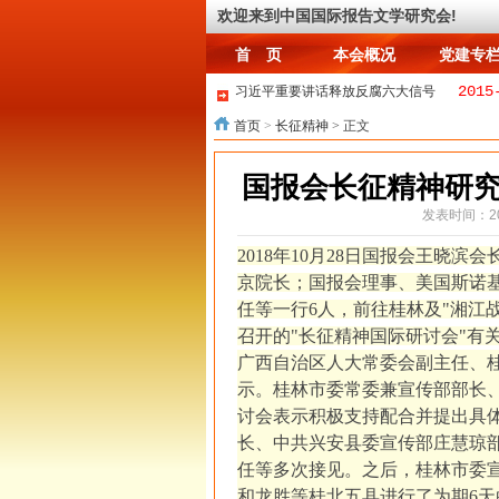
首 页
本会概况
党建专
欢迎来到中国国际报告文学研究会!
首 页
本会概况
党建专
2015
习近平重要讲话释放反腐六大信号
2015-01
在公司混日子，伤害的是自己
首页
>
长征精神
> 正文
2
《砥砺奋进新征程》报告文学征文启事
2023-02-07
送别王道义老会长
国报会长征精神研
寒溪讲故事~球君与狐姐~1.九尾？七尾？
2015-01-05
何为情，亦或爱
发表时间：201
中日重启海上磋商 消息称双方在钓鱼岛军力
2018年10月28日国报会王晓
“伊斯兰国”黑客入侵美国中央司令部Twitter
京院长；国报会理事、美国斯诺
习近平：查处周永康等案件证明中共敢于直
任等一行6人，前往桂林及"湘江战
召开的"长征精神国际研讨会"有
广西自治区人大常委会副主任、
示。桂林市委常委兼宣传部部长
讨会表示积极支持配合并提出具
长、中共兴安县委宣传部庄慧琼
任等多次接见。之后，桂林市委
和龙胜等桂北五县进行了为期6天