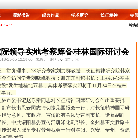
栏
摄影报告
经典作品
学术研究
长征精神
会
栏
摄影报告
经典作品
学术研究
长征精神
会
-01-15
站内
-21
021-06-28
究院领导实地考察筹备桂林国际研讨会
2025-03-13
8-11-05 12:18:00 来源： 评论：
0
点击：
次
2015-01-13
集中
滨会长；常务理事、3S研究专家刘力群教授；长征精神研究院韩京
2015-01-13
基金会访问学者刘晓峰教授；谢东东副秘书长；王娟办公室主
2015-01-14
面问题
役"发生地桂北五县，具体考察落实即将于11月24日在桂林
关事宜。
桂林市委书记赵乐秦同志对长征精神国际研讨会作出重要批
、副市长韦凤云同志情切接见国报会一行，对长征精神国际研
体指导意见。市政府、宣传部有关领导雷副市长、诸葛副部
部长、中共灌阳县委宣传部唐泽化副部长、全州县王文胜副主
宣传部派人派车专程带领我会一行对灌阳、兴安、全州、资源
的细致考察。