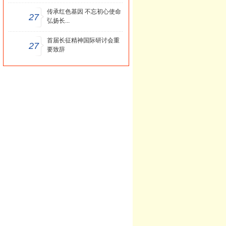
传承红色基因 不忘初心使命
27
弘扬长...
首届长征精神国际研讨会重
27
要致辞