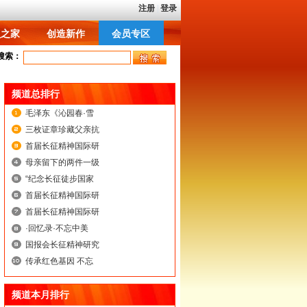
员之家
创造新作
会员专区
员之家
创造新作
会员专区
搜索：
频道总排行
毛泽东《沁园春·雪
三枚证章珍藏父亲抗
首届长征精神国际研
母亲留下的两件一级
“纪念长征徒步国家
首届长征精神国际研
首届长征精神国际研
·回忆录·不忘中美
国报会长征精神研究
传承红色基因 不忘
频道本月排行