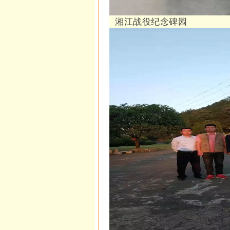
湘江战役纪念碑园