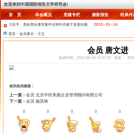
首 页
本会概况
党建专栏
摄影报告
经典作
欢迎来到中国国际报告文学研究会!
首 页
本会概况
党建专栏
摄影报告
经典作
2015-01-14
习近平：查处周永康等案件证明中共敢于直面问题
2015-01-15
习近平重要讲话释放反腐六大信号
首页
>
会员展示
> 正文
2015-01-21
在公司混日子，伤害的是自己
2021-06-28
《砥砺奋进新征程》报告文学征文启事
会员 唐文进
2023-02-07
送别王道义老会长
2025-03-13
寒溪讲故事~球君与狐姐~1.九尾？七尾？
发表时间：2021-06-30 13:57:22 来源： 评
2015-01-05
何为情，亦或爱
2015-01-13
中日重启海上磋商 消息称双方在钓鱼岛军力集中
2015-01-13
“伊斯兰国”黑客入侵美国中央司令部Twitter
相关热词搜索：
上一篇：
会员 北京中经美惠企业管理顾问有限公司
下一篇：
会员 杨其林
0
0
0
0
0