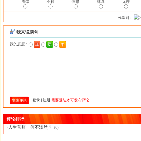
震惊
不解
愤怒
杯具
无聊
分享到：
评论排行
·
人生苦短，何不淡然？
(0)