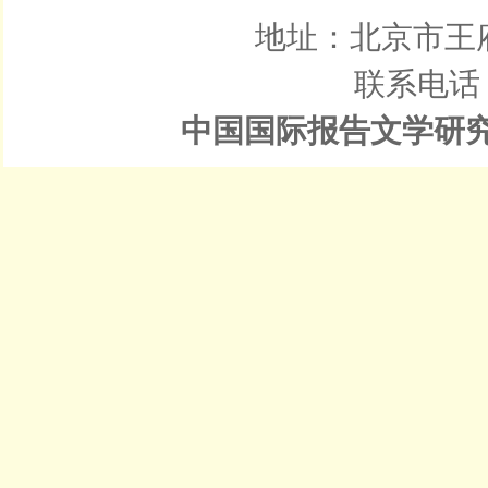
地址：北京市王
联系电话：0
中国国际报告文学研