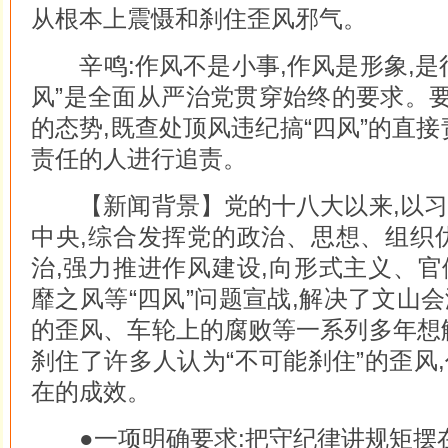
从根本上震慑和刹住歪风邪气。
辛鸣:作风不是小事,作风是形象,是
风”是全面从严治党贯穿始终的要求。要
的态势,既查处顶风违纪搞“四风”的直接
责任的人进行追责。
【新闻背景】党的十八大以来,以习
中央,综合发挥党的政治、思想、组织
治,强力推进作风建设,向形式主义、
靡之风等“四风”问题宣战,解决了文山
的歪风、车轮上的腐败等一系列多年想
刹住了许多人认为“不可能刹住”的歪风
在的成效。
●一项明确要求:把守纪律讲规矩摆