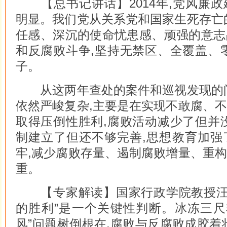
【总书记讲话】2014年,党风廉政
明显。我们党从关系党和国家生死存亡
任感、深沉的使命忧患感、顽强的意志
和反腐败斗争,坚持无禁区、全覆盖、
子。
从这两年查处的案件和巡视发现的问
依然严峻复杂,主要是在实现不敢腐、
取得压倒性胜利,腐败活动减少了但并
制建立了但还不够完善,思想教育加强
牢,减少腐败存量、遏制腐败增量、重
重。
【专家解读】国家行政学院教授汪玉
的胜利”是一个关键性判断。冰冻三尺
风”问题树倒根在,腐败与反腐败成胶着