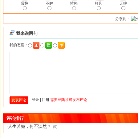
震惊
不解
愤怒
杯具
无聊
分享到：
评论排行
·
人生苦短，何不淡然？
(0)