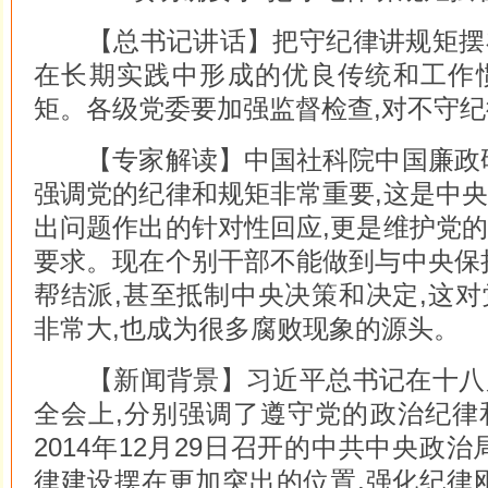
【总书记讲话】把守纪律讲规矩摆
在长期实践中形成的优良传统和工作
矩。各级党委要加强监督检查,对不守
【专家解读】中国社科院中国廉政研
强调党的纪律和规矩非常重要,这是中
出问题作出的针对性回应,更是维护党
要求。现在个别干部不能做到与中央保
帮结派,甚至抵制中央决策和决定,这
非常大,也成为很多腐败现象的源头。
【新闻背景】习近平总书记在十八
全会上,分别强调了遵守党的政治纪律
2014年12月29日召开的中共中央政
律建设摆在更加突出的位置,强化纪律