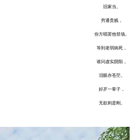
旧家当。
穷通贵贱，
你方唱罢他登场。
等到老弱病死，
谁问虚实阴阳，
泪眼亦苍茫。
好歹一辈子，
无欲则是刚。