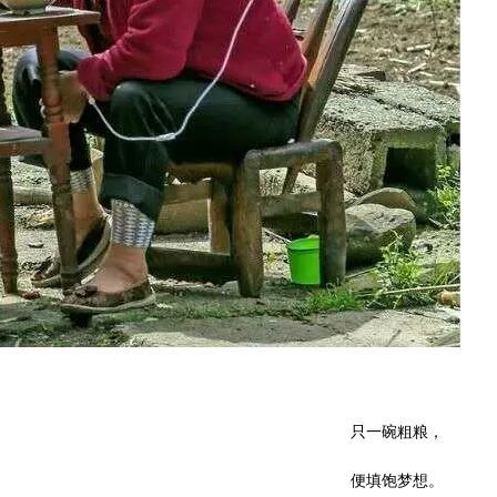
只一碗粗粮，
便填饱梦想。