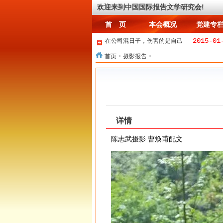
首 页
本会概况
党建专
欢迎来到中国国际报告文学研究会!
首 页
本会概况
党建专
2015-01
在公司混日子，伤害的是自己
2
《砥砺奋进新征程》报告文学征文启事
首页
>
摄影报告
>
2023-02-07
送别王道义老会长
寒溪讲故事~球君与狐姐~1.九尾？七尾？
2015-01-05
何为情，亦或爱
中日重启海上磋商 消息称双方在钓鱼岛军力
“伊斯兰国”黑客入侵美国中央司令部Twitter
习近平：查处周永康等案件证明中共敢于直
详情
2015
习近平重要讲话释放反腐六大信号
陈志武摄影 曹焕甫配文