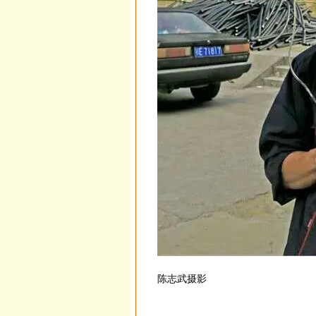
陈志武摄影