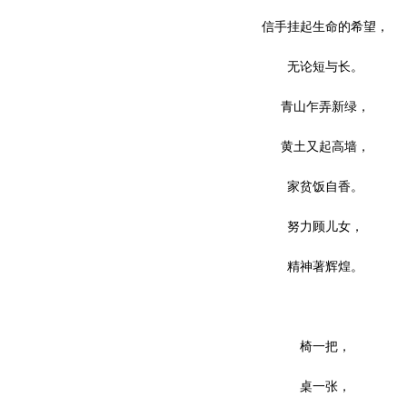
信手挂起生命的希望，
无论短与长。
青山乍弄新绿，
黄土又起高墙，
家贫饭自香。
努力顾儿女，
精神著辉煌。
椅一把，
桌一张，