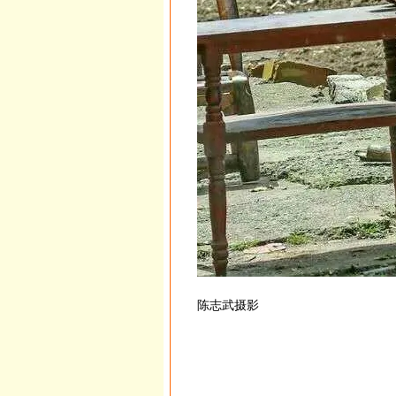
陈志武摄影