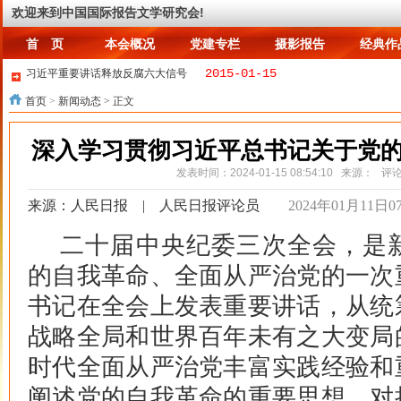
首 页
本会概况
党建专栏
摄影报告
经典作
欢迎来到中国国际报告文学研究会!
首 页
本会概况
党建专栏
摄影报告
经典作
2015-01-15
习近平重要讲话释放反腐六大信号
2015-01-21
在公司混日子，伤害的是自己
首页
>
新闻动态
> 正文
2021-06-28
《砥砺奋进新征程》报告文学征文启事
2023-02-07
送别王道义老会长
深入学习贯彻习近平总书记关于党
2025-03-13
寒溪讲故事~球君与狐姐~1.九尾？七尾？
2015-01-05
何为情，亦或爱
发表时间：2024-01-15 08:54:10 来源： 评
2015-01-13
中日重启海上磋商 消息称双方在钓鱼岛军力集中
来源：人民日报 | 人民日报评论员
2024年01月11日07
2015-01-13
“伊斯兰国”黑客入侵美国中央司令部Twitter
2015-01-14
习近平：查处周永康等案件证明中共敢于直面问题
二十届中央纪委三次全会，是
的自我革命、全面从严治党的一次
书记在全会上发表重要讲话，从统
战略全局和世界百年未有之大变局
时代全面从严治党丰富实践经验和
阐述党的自我革命的重要思想，对