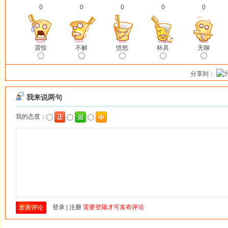
0
0
0
0
0
震惊
不解
愤怒
杯具
无聊
分享到：