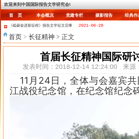
首 页
本会概况
党建专栏
摄影报告
经典作
欢迎来到中国国际报告文学研究会!
首 页
本会概况
党建专栏
摄影报告
经典作
2021-06-28
《砥砺奋进新征程》报告文学征文启事
2023-02-07
送别王道义老会长
2025-03-13
寒溪讲故事~球君与狐姐~1.九尾？七尾？
首页
>
长征精神
> 正文
2015-01-05
何为情，亦或爱
2015-01-13
中日重启海上磋商 消息称双方在钓鱼岛军力集中
首届长征精神国际研
2015-01-13
“伊斯兰国”黑客入侵美国中央司令部Twitter
2015-01-14
习近平：查处周永康等案件证明中共敢于直面问题
发表时间：2018-12-14 12:24:00 
2015-01-15
习近平重要讲话释放反腐六大信号
2015-01-21
在公司混日子，伤害的是自己
11月24日，全体与会嘉宾
江战役纪念馆，在纪念馆纪念