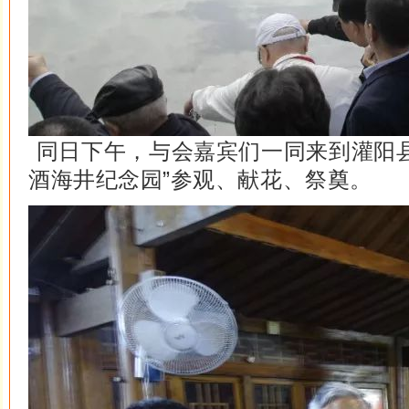
同日下午，与会嘉宾们一同来到灌阳
酒海井纪念园”参观、献花、祭奠。